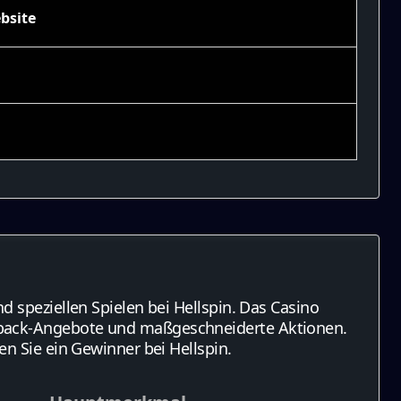
bsite
d speziellen Spielen bei Hellspin. Das Casino
hback-Angebote und maßgeschneiderte Aktionen.
en Sie ein Gewinner bei Hellspin.