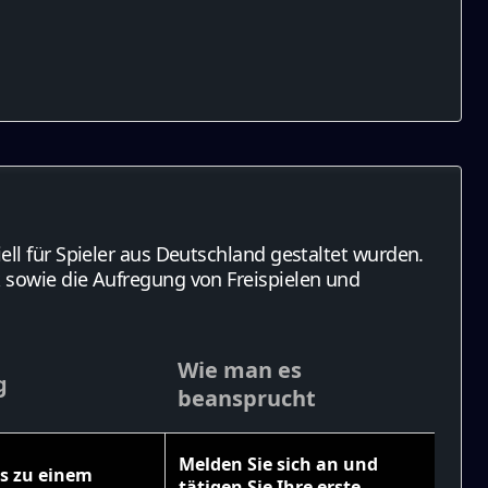
ell für Spieler aus Deutschland gestaltet wurden.
 sowie die Aufregung von Freispielen und
Wie man es
g
beansprucht
Melden Sie sich an und
s zu einem
tätigen Sie Ihre erste