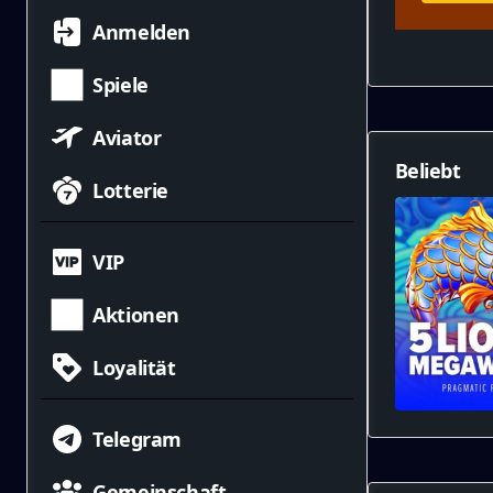
Anmelden
Spiele
Aviator
Beliebt
Lotterie
VIP
Aktionen
Loyalität
Telegram
Gemeinschaft