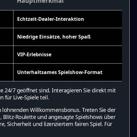
z
Hauptmerkmal
Echtzeit-Dealer-Interaktion
Niedrige Einsätze, hoher Spaß
VIP-Erlebnisse
Unterhaltsames Spielshow-Format
e 24/7 geöffnet sind. Interagieren Sie direkt mit
ür Live-Spiele teil.
m lohnenden Willkommensbonus. Treten Sie der
, Blitz-Roulette und angesagte Spielshows über
re, Sicherheit und lizenziertem fairen Spiel. Für